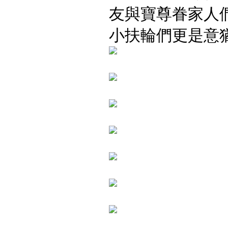
友與寶尊眷家人
小扶輪們更是意