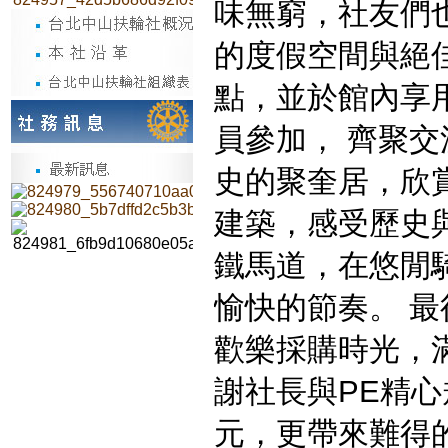
味無窮，社友們
的度假空間與絕
點，並於館內享
員參加， 齊聚
史的聚奎居，欣
建築，感受歷史
鐵馬道，在悠閒
愉快的節奏。 
歡樂採購時光，
謝社長與PE精
元，更帶來難得