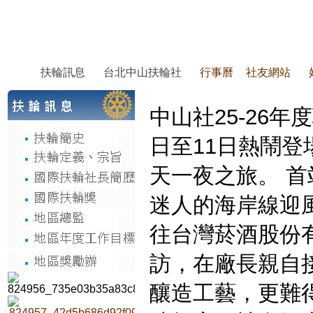
扶輪訊息
台北中山扶輪社
行事曆
社友網站
中山社25-26年
日至11日熱鬧
天一夜之旅。 首
迷人的海岸線迎
往台灣菸酒股份
訪，在廠長親自
釀造工藝，更難