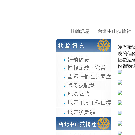
扶輪訊息
台北中山扶輪社
時光飛逝
晚的佳餘
社歡迎儀
份禮物送