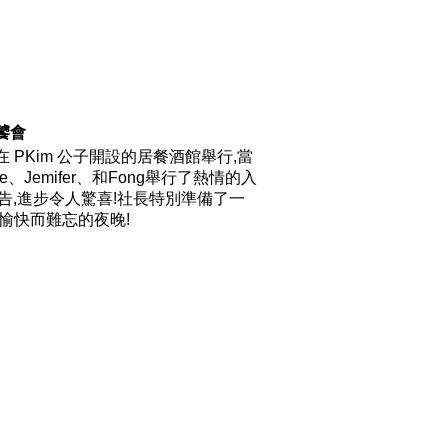
老饕會
PKim 公子開設的居餐酒館舉行,當
emifer、和Fong舉行了熱情的入
活報告,進步令人驚喜!社長特別準備了一
愉快而難忘的夜晚!