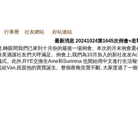
行事曆
社友網站
好站連結
最新消息
20241024第1645次例會+
,轉眼間我們已來到十月份的最後一場例會。本次的月末例會選在 
美酒讓社友們大呼滿足。例會上,我們為10月加入的新社友友Ace、J
式。此外,RYE交換生Ame和Surinina 也開始用中文進行生
給Van,祝賀他的寶寶誕生。整個夜晚笑聲不斷, 大家度過了一個