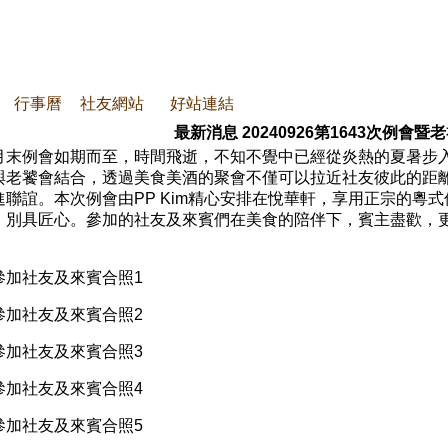
行事曆
社友網站
好站連結
最新消息
20240926第1643次例會暨
月末例會如期而至，時間飛逝，不知不覺中已經從炎熱的夏暑步
與老饕會結合，透過美食美酒的聚會不僅可以拉近社友彼此的距
進聯誼。本次例會由PP Kim精心安排在悅華軒，享用正宗的粵
，別具匠心。參加的社友及來賓們在美食的陪伴下，賓主盡歡，
參加社友及來賓合照1
參加社友及來賓合照2
參加社友及來賓合照3
參加社友及來賓合照4
參加社友及來賓合照5