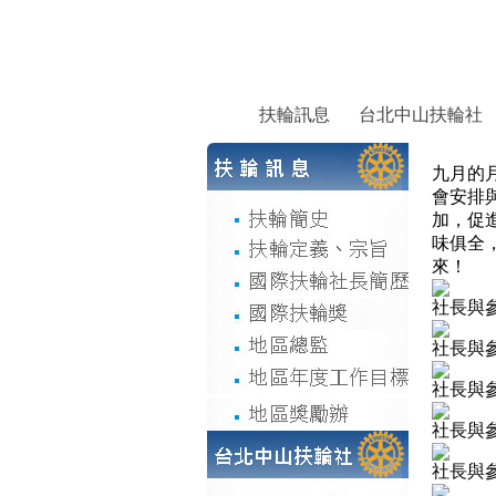
扶輪訊息
台北中山扶輪社
九月的
會安排
加，促
味俱全
來！
社長與
社長與
社長與
社長與
社長與