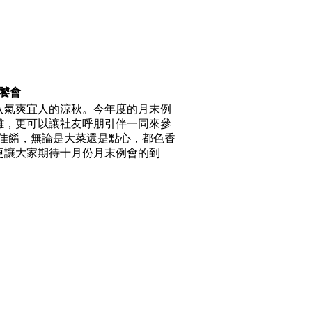
老饕會
入氣爽宜人的涼秋。今年度的月末例
離，更可以讓社友呼朋引伴一同來參
式佳餚，無論是大菜還是點心，都色香
更讓大家期待十月份月末例會的到