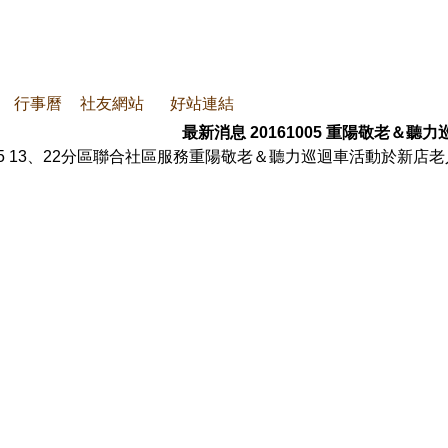
行事曆
社友網站
好站連結
最新消息
20161005 重陽敬老＆聽力
005 13、22分區聯合社區服務重陽敬老＆聽力巡迴車活動於新店老